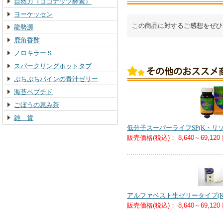
自然力（ココナッツ酵素）
ヨーケッセン
この商品に対するご感想をぜひ
龍勢源
鹿角香酢
ノロキラーＳ
スパークリングホットタブ
ぷちぷちパインの青汁ゼリー
海苔ペプチド
ごぼうの恵み茶
雑 貨
低分子スーパーライフSP(K・リゾ
販売価格(税込)：
8,640～69,120
アルファベスト生ゼリータイプ(K
販売価格(税込)：
8,640～69,120