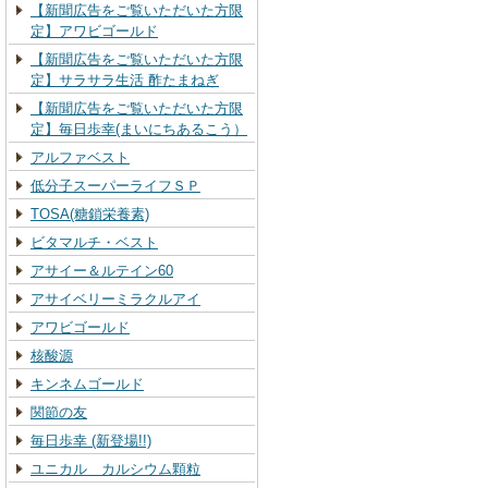
【新聞広告をご覧いただいた方限
定】アワビゴールド
【新聞広告をご覧いただいた方限
定】サラサラ生活 酢たまねぎ
【新聞広告をご覧いただいた方限
定】毎日歩幸(まいにちあるこう）
アルファベスト
低分子スーパーライフＳＰ
TOSA(糖鎖栄養素)
ビタマルチ・ベスト
アサイー＆ルテイン60
アサイベリーミラクルアイ
アワビゴールド
核酸源
キンネムゴールド
関節の友
毎日歩幸 (新登場!!)
ユニカル カルシウム顆粒