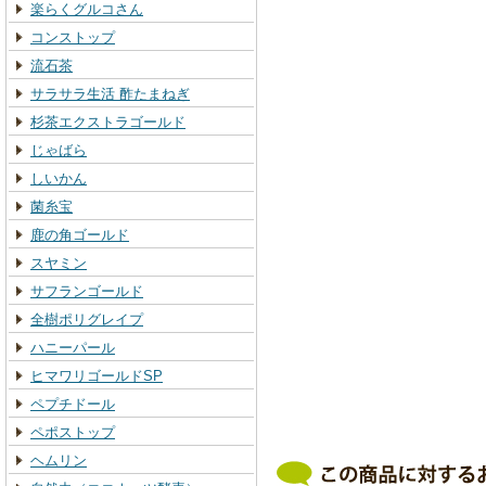
楽らくグルコさん
コンストップ
流石茶
サラサラ生活 酢たまねぎ
杉茶エクストラゴールド
じゃばら
しいかん
菌糸宝
鹿の角ゴールド
スヤミン
サフランゴールド
全樹ポリグレイプ
ハニーパール
ヒマワリゴールドSP
ペプチドール
ペポストップ
ヘムリン