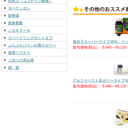
自然力（ココナッツ酵素）
ヨーケッセン
龍勢源
鹿角香酢
ノロキラーＳ
スパークリングホットタブ
低分子スーパーライフSP(K・リゾ
ぷちぷちパインの青汁ゼリー
販売価格(税込)：
8,640～69,120
海苔ペプチド
ごぼうの恵み茶
雑 貨
アルファベスト生ゼリータイプ(K
販売価格(税込)：
8,640～69,120