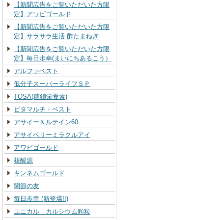
【新聞広告をご覧いただいた方限
定】アワビゴールド
【新聞広告をご覧いただいた方限
定】サラサラ生活 酢たまねぎ
【新聞広告をご覧いただいた方限
定】毎日歩幸(まいにちあるこう）
アルファベスト
低分子スーパーライフＳＰ
TOSA(糖鎖栄養素)
ビタマルチ・ベスト
アサイー＆ルテイン60
アサイベリーミラクルアイ
アワビゴールド
核酸源
キンネムゴールド
関節の友
毎日歩幸 (新登場!!)
ユニカル カルシウム顆粒