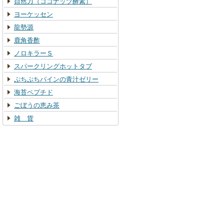
自然力（ココナッツ酵素）
ヨーケッセン
龍勢源
鹿角香酢
ノロキラーＳ
スパークリングホットタブ
ぷちぷちパインの青汁ゼリー
海苔ペプチド
ごぼうの恵み茶
雑 貨