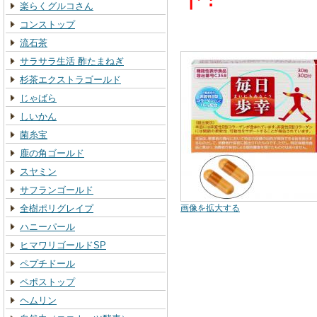
楽らくグルコさん
コンストップ
流石茶
サラサラ生活 酢たまねぎ
杉茶エクストラゴールド
じゃばら
しいかん
菌糸宝
鹿の角ゴールド
スヤミン
サフランゴールド
全樹ポリグレイプ
画像を拡大する
ハニーパール
ヒマワリゴールドSP
ペプチドール
ペポストップ
ヘムリン