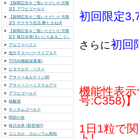
【新聞広告をご覧いただいた方限
定】アワビゴールド
初回限定3,
【新聞広告をご覧いただいた方限
定】サラサラ生活 酢たまねぎ
【新聞広告をご覧いただいた方限
定】毎日歩幸(まいにちあるこう）
初回
さらに
アルファベスト
低分子スーパーライフＳＰ
TOSA(糖鎖栄養素)
ビタマルチ・ベスト
アサイー＆ルテイン60
アサイベリーミラクルアイ
機能性表示
アワビゴールド
号:C358)】
核酸源
キンネムゴールド
関節の友
1日1粒で
毎日歩幸 (新登場!!)
ユニカル カルシウム顆粒
ト!