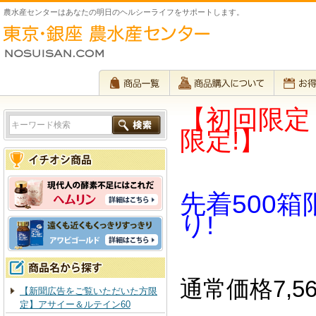
農水産センターはあなたの明日のヘルシーライフをサポートします。
【初回限定
限定!】
先着500箱
り!
通常価格7,5
【新聞広告をご覧いただいた方限
定】アサイー＆ルテイン60