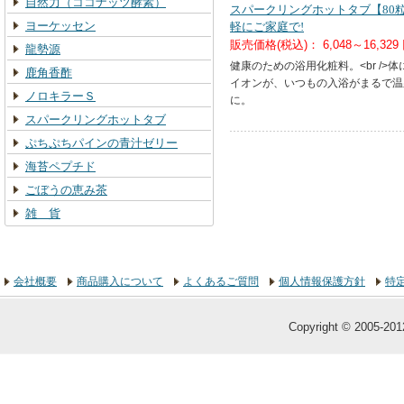
自然力（ココナッツ酵素）
スパークリングホットタブ【80
ヨーケッセン
軽にご家庭で!
販売価格(税込)：
6,048～16,329
龍勢源
健康のための浴用化粧料。<br />
鹿角香酢
イオンが、いつもの入浴がまるで温
ノロキラーＳ
に。
スパークリングホットタブ
ぷちぷちパインの青汁ゼリー
海苔ペプチド
ごぼうの恵み茶
雑 貨
会社概要
商品購入について
よくあるご質問
個人情報保護方針
特
Copyright © 2005-2