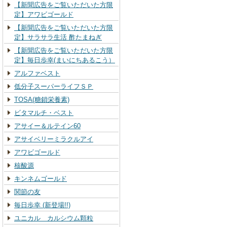
【新聞広告をご覧いただいた方限
定】アワビゴールド
【新聞広告をご覧いただいた方限
定】サラサラ生活 酢たまねぎ
【新聞広告をご覧いただいた方限
定】毎日歩幸(まいにちあるこう）
アルファベスト
低分子スーパーライフＳＰ
TOSA(糖鎖栄養素)
ビタマルチ・ベスト
アサイー＆ルテイン60
アサイベリーミラクルアイ
アワビゴールド
核酸源
キンネムゴールド
関節の友
毎日歩幸 (新登場!!)
ユニカル カルシウム顆粒