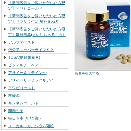
【新聞広告をご覧いただいた方限
定】アワビゴールド
【新聞広告をご覧いただいた方限
定】サラサラ生活 酢たまねぎ
【新聞広告をご覧いただいた方限
定】毎日歩幸(まいにちあるこう）
アルファベスト
低分子スーパーライフＳＰ
TOSA(糖鎖栄養素)
ビタマルチ・ベスト
アサイー＆ルテイン60
画像を拡大する
アサイベリーミラクルアイ
アワビゴールド
核酸源
キンネムゴールド
関節の友
毎日歩幸 (新登場!!)
ユニカル カルシウム顆粒