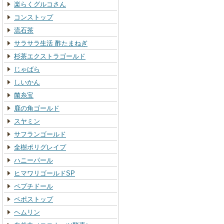
楽らくグルコさん
コンストップ
流石茶
サラサラ生活 酢たまねぎ
杉茶エクストラゴールド
じゃばら
しいかん
菌糸宝
鹿の角ゴールド
スヤミン
サフランゴールド
全樹ポリグレイプ
ハニーパール
ヒマワリゴールドSP
ペプチドール
ペポストップ
ヘムリン