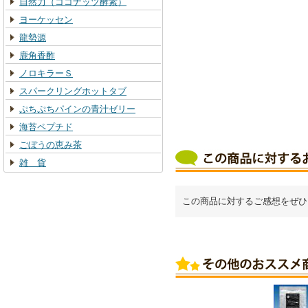
自然力（ココナッツ酵素）
ヨーケッセン
龍勢源
鹿角香酢
ノロキラーＳ
スパークリングホットタブ
ぷちぷちパインの青汁ゼリー
海苔ペプチド
ごぼうの恵み茶
雑 貨
この商品に対するご感想をぜひ