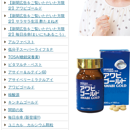
【新聞広告をご覧いただいた方限
定】アワビゴールド
【新聞広告をご覧いただいた方限
定】サラサラ生活 酢たまねぎ
【新聞広告をご覧いただいた方限
定】毎日歩幸(まいにちあるこう）
アルファベスト
低分子スーパーライフＳＰ
TOSA(糖鎖栄養素)
ビタマルチ・ベスト
アサイー＆ルテイン60
アサイベリーミラクルアイ
アワビゴールド
核酸源
キンネムゴールド
関節の友
毎日歩幸 (新登場!!)
ユニカル カルシウム顆粒