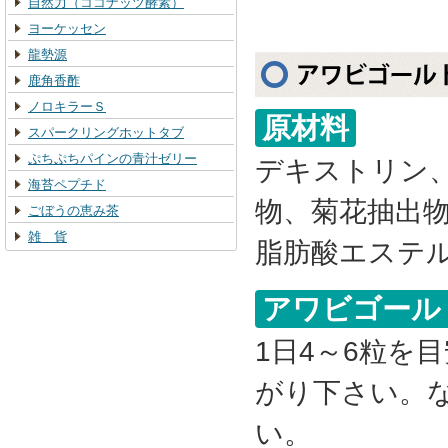
自然力（ココナッツ酵素）
ヨーケッセン
龍勢源
鹿角香酢
ノロキラーＳ
原材料
スパークリングホットタブ
ぷちぷちパインの青汁ゼリー
デキストリン
海苔ペプチド
物、菊花抽出
ごぼうの恵み茶
雑 貨
脂肪酸エステ
アワビゴール
1日4～6粒を
がり下さい。な
い。