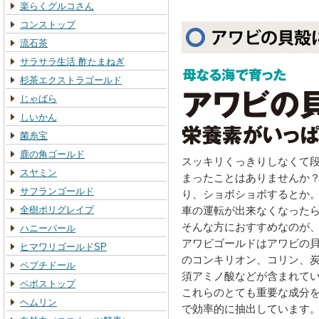
楽らくグルコさん
コンストップ
流石茶
サラサラ生活 酢たまねぎ
杉茶エクストラゴールド
じゃばら
しいかん
菌糸宝
鹿の角ゴールド
スッキリくっきりしなくて
スヤミン
まったことはありませんか
サフランゴールド
り、ショボショボするとか
全樹ポリグレイプ
車の運転が出来なくなった
そんな方におすすめなのが
ハニーパール
アワビゴールドはアワビの
ヒマワリゴールドSP
のコンキリオン、コリン、
ペプチドール
須アミノ酸などが含まれて
ペポストップ
これらのとても重要な成分
ヘムリン
で効率的に抽出しています