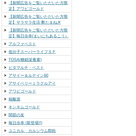
【新聞広告をご覧いただいた方限
定】アワビゴールド
【新聞広告をご覧いただいた方限
定】サラサラ生活 酢たまねぎ
【新聞広告をご覧いただいた方限
定】毎日歩幸(まいにちあるこう）
アルファベスト
低分子スーパーライフＳＰ
TOSA(糖鎖栄養素)
ビタマルチ・ベスト
アサイー＆ルテイン60
アサイベリーミラクルアイ
アワビゴールド
核酸源
キンネムゴールド
関節の友
毎日歩幸 (新登場!!)
ユニカル カルシウム顆粒