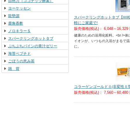
自然力（ココナッツ酵素）
ヨーケッセン
龍勢源
スパークリングホットタブ【80
軽にご家庭で!
鹿角香酢
販売価格(税込)：
6,048～16,329
ノロキラーＳ
健康のための浴用化粧料。<br />
スパークリングホットタブ
イオンが、いつもの入浴がまるで温
ぷちぷちパインの青汁ゼリー
に。
海苔ペプチド
ごぼうの恵み茶
雑 貨
コラーゲンゴールドⅡ(非変性Ⅱ
販売価格(税込)：
7,560～60,480