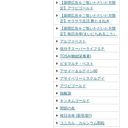
【新聞広告をご覧いただいた方限
定】アワビゴールド
【新聞広告をご覧いただいた方限
定】サラサラ生活 酢たまねぎ
【新聞広告をご覧いただいた方限
定】毎日歩幸(まいにちあるこう）
アルファベスト
低分子スーパーライフＳＰ
TOSA(糖鎖栄養素)
ビタマルチ・ベスト
アサイー＆ルテイン60
アサイベリーミラクルアイ
アワビゴールド
核酸源
キンネムゴールド
関節の友
毎日歩幸 (新登場!!)
ユニカル カルシウム顆粒