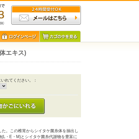
体エキス)
にいれてください。：
した。この椎茸からシイタケ菌糸体を抽出し
(L・E・M)とシイタケ菌糸代謝物を豊富に