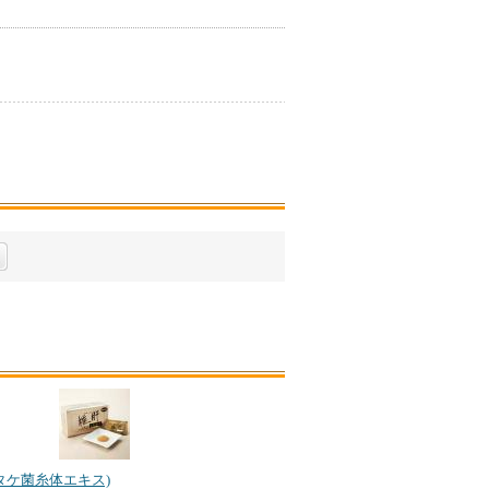
タケ菌糸体エキス)