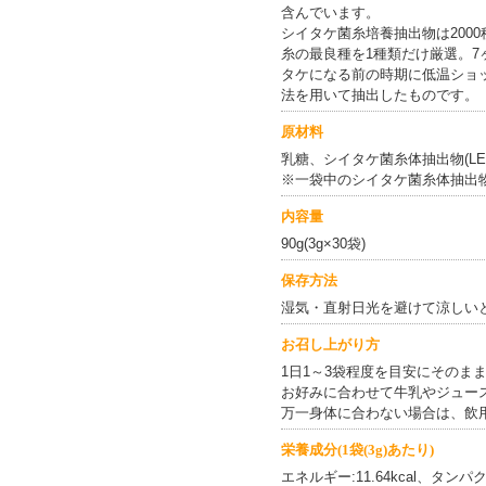
含んでいます。
シイタケ菌糸培養抽出物は200
糸の最良種を1種類だけ厳選。
タケになる前の時期に低温ショ
法を用いて抽出したものです。
原材料
乳糖、シイタケ菌糸体抽出物(LE
※一袋中のシイタケ菌糸体抽出物
内容量
90g(3g×30袋)
保存方法
湿気・直射日光を避けて涼しい
お召し上がり方
1日1～3袋程度を目安にそのま
お好みに合わせて牛乳やジュー
万一身体に合わない場合は、飲
栄養成分(1袋(3g)あたり)
エネルギー:11.64kcal、タンパク質