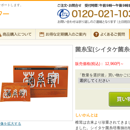
サポートします。
菌糸宝(シイタケ菌糸
販売価格(税込)：
12,960円～
「数量を選択後」買い物かご
しいかんとは
椎茸は古来より珍重されてきま
画像を拡大する
ました。シイタケ菌糸培養抽出物