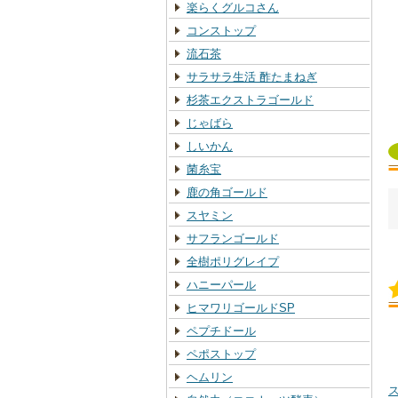
楽らくグルコさん
コンストップ
流石茶
サラサラ生活 酢たまねぎ
杉茶エクストラゴールド
じゃばら
しいかん
菌糸宝
鹿の角ゴールド
スヤミン
サフランゴールド
全樹ポリグレイプ
ハニーパール
ヒマワリゴールドSP
ペプチドール
ペポストップ
ヘムリン