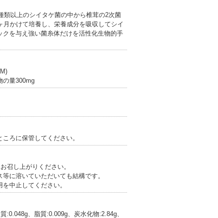
0種類以上のシイタケ菌の中から椎茸の2次菌
7ヶ月かけて培養し、栄養成分を吸収してシイ
ックを与え強い菌糸体だけを活性化生物的手
M)
の量300mg
ところに保管してください。
まお召し上がりください。
ス等に溶いていただいても結構です。
用を中止してください。
:0.048g、脂質:0.009g、炭水化物:2.84g、