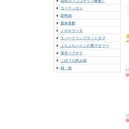
自然力（ココナッツ酵素）
ヨーケッセン
龍勢源
鹿角香酢
ノロキラーＳ
スパークリングホットタブ
ぷちぷちパインの青汁ゼリー
海苔ペプチド
ごぼうの恵み茶
雑 貨
販
販