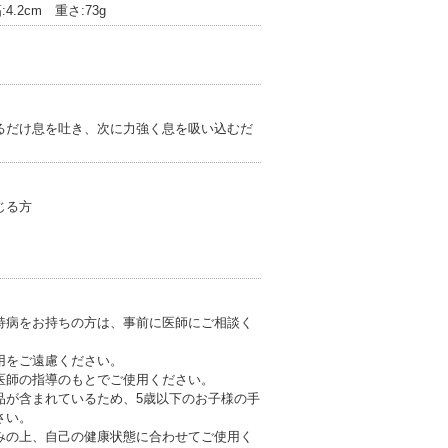
:4.2cm 重さ:73g
るだけ息を吐き、次に力強く息を吸い込むだ
じる方
持病をお持ちの方は、事前に医師にご相談く
用をご遠慮ください。
医師の指導のもとでご使用ください。
品が含まれているため、5歳以下のお子様の手
さい。
みの上、自己の健康状態に合わせてご使用く