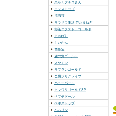
楽らくグルコさん
コンストップ
流石茶
サラサラ生活 酢たまねぎ
杉茶エクストラゴールド
じゃばら
しいかん
菌糸宝
鹿の角ゴールド
スヤミン
サフランゴールド
全樹ポリグレイプ
ハニーパール
ヒマワリゴールドSP
ペプチドール
ペポストップ
ヘムリン