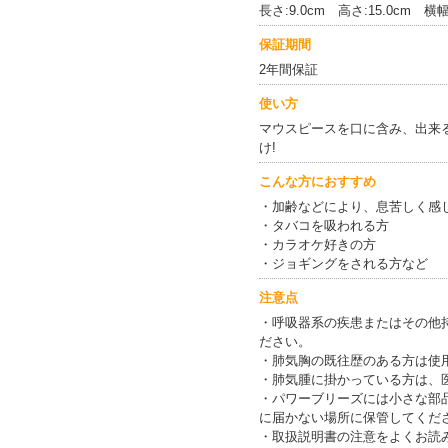
長さ:9.0cm 高さ:15.0cm 横幅
保証期間
2年間保証
使い方
マウスピースを口に含み、出来
け!
こんな方におすすめ
・加齢などにより、息苦しく感
・タバコを吸われる方
・カラオケ好きの方
・ジョギングをされる方など
注意点
・呼吸器系の疾患またはその他
ださい。
・肺気胸の既往歴のある方は使
・肺気腫に掛かっている方は、
・パワーブリーズには小さな部
に届かない場所に保管してくだ
・取扱説明書の注意をよくお読