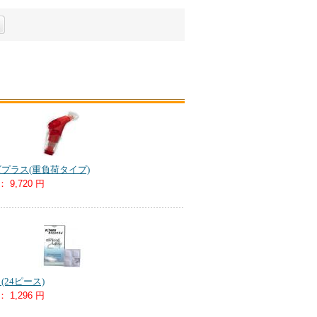
プラス(重負荷タイプ)
：
9,720 円
24ピース)
：
1,296 円