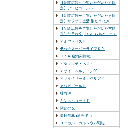
【新聞広告をご覧いただいた方限
定】アワビゴールド
【新聞広告をご覧いただいた方限
定】サラサラ生活 酢たまねぎ
【新聞広告をご覧いただいた方限
定】毎日歩幸(まいにちあるこう）
アルファベスト
低分子スーパーライフＳＰ
TOSA(糖鎖栄養素)
ビタマルチ・ベスト
アサイー＆ルテイン60
アサイベリーミラクルアイ
アワビゴールド
核酸源
キンネムゴールド
関節の友
毎日歩幸 (新登場!!)
ユニカル カルシウム顆粒