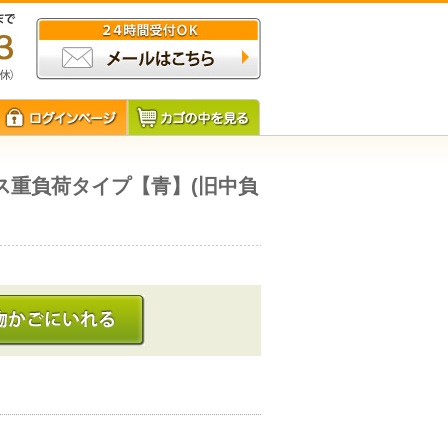
ス重負荷タイプ【青】(旧中負