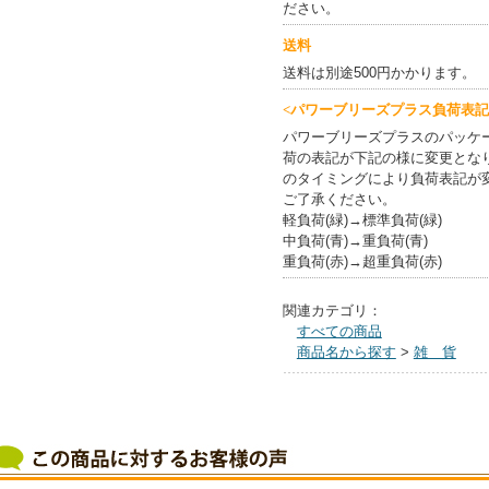
ださい。
送料
送料は別途500円かかります。
<パワーブリーズプラス負荷表記
パワーブリーズプラスのパッケ
荷の表記が下記の様に変更とな
のタイミングにより負荷表記が
ご了承ください。
軽負荷(緑)→標準負荷(緑)
中負荷(青)→重負荷(青)
重負荷(赤)→超重負荷(赤)
関連カテゴリ：
すべての商品
商品名から探す
>
雑 貨