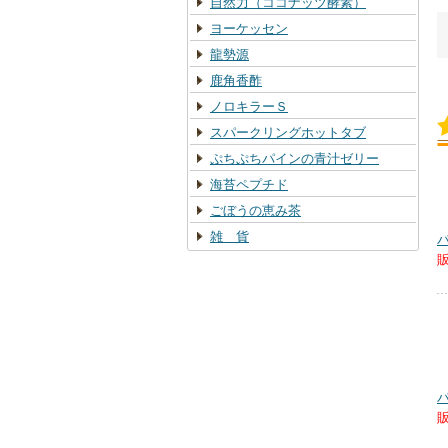
自然力（ココナッツ酵素）
ヨーケッセン
龍勢源
鹿角香酢
ノロキラーＳ
スパークリングホットタブ
ぷちぷちパインの青汁ゼリー
海苔ペプチド
ごぼうの恵み茶
雑 貨
販
販