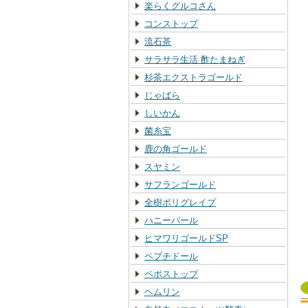
楽らくグルコさん
コンストップ
流石茶
サラサラ生活 酢たまねぎ
杉茶エクストラゴールド
じゃばら
しいかん
菌糸宝
鹿の角ゴールド
スヤミン
サフランゴールド
全樹ポリグレイプ
ハニーパール
ヒマワリゴールドSP
ペプチドール
ペポストップ
ヘムリン