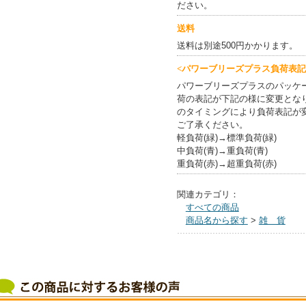
ださい。
送料
送料は別途500円かかります。
<パワーブリーズプラス負荷表記
パワーブリーズプラスのパッケ
荷の表記が下記の様に変更とな
のタイミングにより負荷表記が
ご了承ください。
軽負荷(緑)→標準負荷(緑)
中負荷(青)→重負荷(青)
重負荷(赤)→超重負荷(赤)
関連カテゴリ：
すべての商品
商品名から探す
>
雑 貨