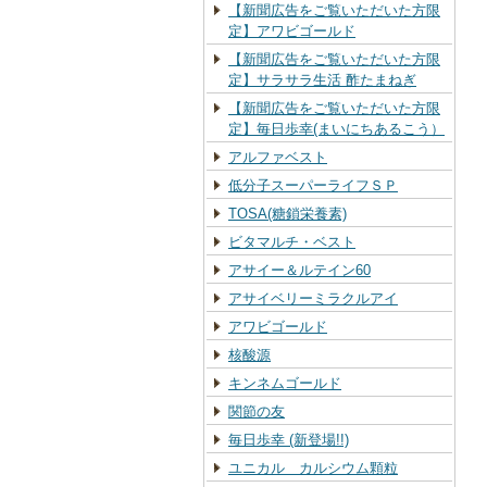
【新聞広告をご覧いただいた方限
定】アワビゴールド
【新聞広告をご覧いただいた方限
定】サラサラ生活 酢たまねぎ
【新聞広告をご覧いただいた方限
定】毎日歩幸(まいにちあるこう）
アルファベスト
低分子スーパーライフＳＰ
TOSA(糖鎖栄養素)
ビタマルチ・ベスト
アサイー＆ルテイン60
アサイベリーミラクルアイ
アワビゴールド
核酸源
キンネムゴールド
関節の友
毎日歩幸 (新登場!!)
ユニカル カルシウム顆粒