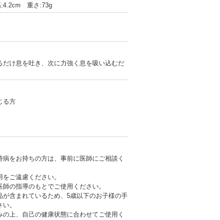
:4.2cm 重さ:73g
るだけ息を吐き、次に力強く息を吸い込むだ
じる方
持病をお持ちの方は、事前に医師にご相談く
用をご遠慮ください。
医師の指導のもとでご使用ください。
品が含まれているため、5歳以下のお子様の手
さい。
みの上、自己の健康状態に合わせてご使用く