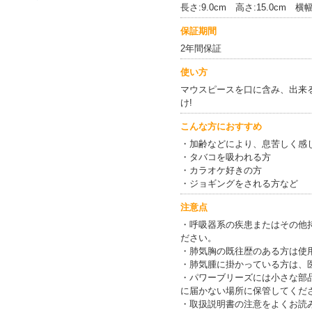
長さ:9.0cm 高さ:15.0cm 横幅
保証期間
2年間保証
使い方
マウスピースを口に含み、出来
け!
こんな方におすすめ
・加齢などにより、息苦しく感
・タバコを吸われる方
・カラオケ好きの方
・ジョギングをされる方など
注意点
・呼吸器系の疾患またはその他
ださい。
・肺気胸の既往歴のある方は使
・肺気腫に掛かっている方は、
・パワーブリーズには小さな部
に届かない場所に保管してくだ
・取扱説明書の注意をよくお読