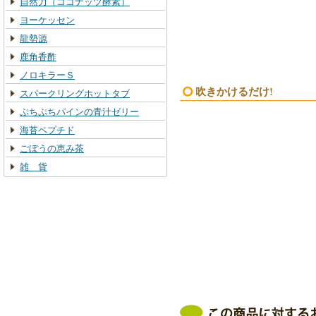
自然力（ココナッツ酵素）
ヨーケッセン
龍勢源
鹿角香酢
ノロキラーＳ
吹きかけるだけ!
スパークリングホットタブ
ぷちぷちパインの青汁ゼリー
海苔ペプチド
ごぼうの恵み茶
雑 貨