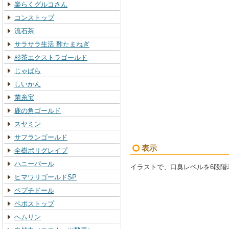
楽らくグルコさん
コンストップ
流石茶
サラサラ生活 酢たまねぎ
杉茶エクストラゴールド
じゃばら
しいかん
菌糸宝
鹿の角ゴールド
スヤミン
サフランゴールド
表示
全樹ポリグレイプ
ハニーパール
イラストで、口臭レベルを6段階
ヒマワリゴールドSP
ペプチドール
ペポストップ
ヘムリン