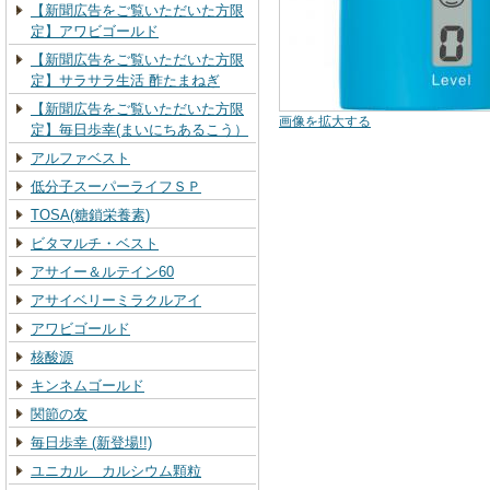
【新聞広告をご覧いただいた方限
定】アワビゴールド
【新聞広告をご覧いただいた方限
定】サラサラ生活 酢たまねぎ
【新聞広告をご覧いただいた方限
画像を拡大する
定】毎日歩幸(まいにちあるこう）
アルファベスト
低分子スーパーライフＳＰ
TOSA(糖鎖栄養素)
ビタマルチ・ベスト
アサイー＆ルテイン60
アサイベリーミラクルアイ
アワビゴールド
核酸源
キンネムゴールド
関節の友
毎日歩幸 (新登場!!)
ユニカル カルシウム顆粒