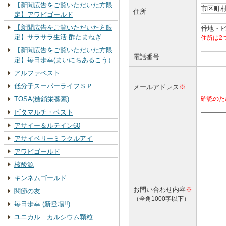
【新聞広告をご覧いただいた方限
市区町村
住所
定】アワビゴールド
【新聞広告をご覧いただいた方限
番地・ビル
定】サラサラ生活 酢たまねぎ
住所は2
【新聞広告をご覧いただいた方限
電話番号
定】毎日歩幸(まいにちあるこう）
アルファベスト
低分子スーパーライフＳＰ
メールアドレス
※
TOSA(糖鎖栄養素)
確認のた
ビタマルチ・ベスト
アサイー＆ルテイン60
アサイベリーミラクルアイ
アワビゴールド
核酸源
キンネムゴールド
お問い合わせ内容
※
関節の友
（全角1000字以下）
毎日歩幸 (新登場!!)
ユニカル カルシウム顆粒