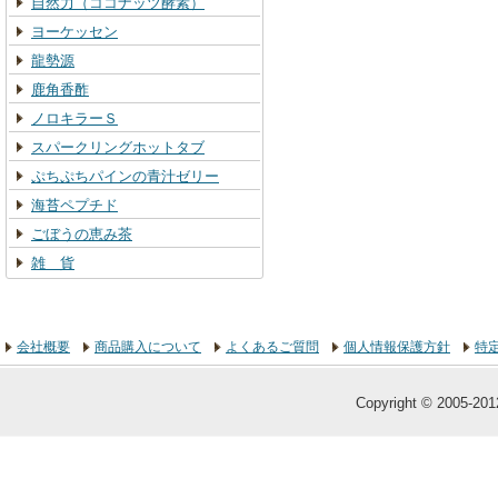
自然力（ココナッツ酵素）
ヨーケッセン
龍勢源
鹿角香酢
ノロキラーＳ
スパークリングホットタブ
ぷちぷちパインの青汁ゼリー
海苔ペプチド
ごぼうの恵み茶
雑 貨
会社概要
商品購入について
よくあるご質問
個人情報保護方針
特
Copyright © 2005-2