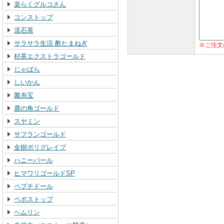
楽らくグルコさん
コンストップ
流石茶
サラサラ生活 酢たまねぎ
※ご注文
杉茶エクストラゴールド
じゃばら
しいかん
菌糸宝
鹿の角ゴールド
スヤミン
サフランゴールド
全樹ポリグレイプ
ハニーパール
ヒマワリゴールドSP
ペプチドール
ペポストップ
ヘムリン