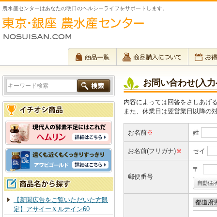
農水産センターはあなたの明日のヘルシーライフをサポートします。
お問い合わせ(入力
内容によっては回答をさしあげ
また、休業日は翌営業日以降の
お名前
※
姓
お名前(フリガナ)
※
セイ
〒
郵便番号
【新聞広告をご覧いただいた方限
定】アサイー＆ルテイン60